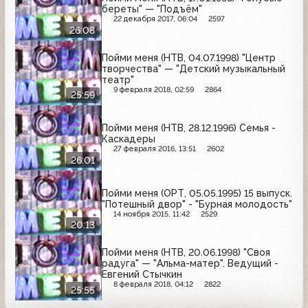
береты" — "Подъём"
22 декабря 2017, 06:04
2597
26:08
Пойми меня (НТВ, 04.07.1998) "Центр
творчества" — "Детский музыкальный
театр"
9 февраля 2018, 02:59
2864
25:59
Пойми меня (НТВ, 28.12.1996) Семья -
Каскадеры
27 февраля 2016, 13:51
2602
26:01
Пойми меня (ОРТ, 05.05.1995) 15 выпуск.
"Потешный двор" - "Бурная молодость"
14 ноября 2015, 11:42
2529
20:13
Пойми меня (НТВ, 20.06.1998) "Своя
радуга" — "Альма-матер". Ведущий -
Евгений Стычкин
8 февраля 2018, 04:12
2822
25:55