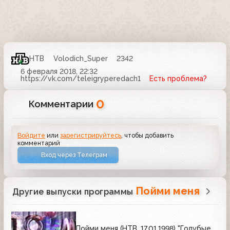
НТВ
Volodich_Super
2342
6 февраля 2018, 22:32
https://vk.com/teleigryperedach1
Есть проблема?
0
Комментарии
Войдите
или
зарегистрируйтесь
, чтобы добавить
комментарий
Вход через Телеграм
Пойми меня
Другие выпуски программы
Пойми меня (НТВ, 17.01.1998) "Голубые