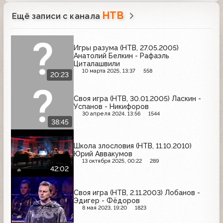
НТВ
Ещё записи с канала
Игры разума (НТВ, 27.05.2005)
Анатолий Белкин - Рафаэль
Циталашвили
10 марта 2025, 13:37
558
20:23
Своя игра (НТВ, 30.01.2005) Ласкин -
Успанов - Никифоров
30 апреля 2024, 13:56
1544
38:45
Школа злословия (НТВ, 11.10.2010)
Юрий Аввакумов
13 октября 2025, 00:22
289
42:02
Своя игра (НТВ, 2.11.2003) Лобанов -
Эдигер - Фёдоров
8 мая 2023, 19:20
1823