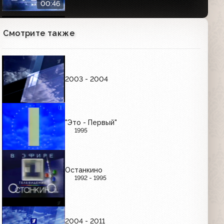
00:46
Смотрите также
Далее (ОРТ, 26.02.2002) Фрагмент
00:03
2003 - 2004
Заставка канала "Новый день"
(Первый канал, 23.12.2002)
00:48
"Это - Первый"
1995
Анонс фильма "Угнать за 60 секунд" и
заставка "Далее" (ОРТ, 10.10.2001)
00:49
Останкино
1992 - 1995
Далее (Первый канал, 09.03.2003)
Фрагмент
00:05
2004 - 2011