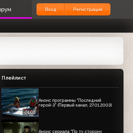
орум
Вход
Регистрация
Плейлист
Анонс программы "Последний
герой-3" (Первый канал, 27.01.2003)
01:05
Анонс сериала "По ту сторону