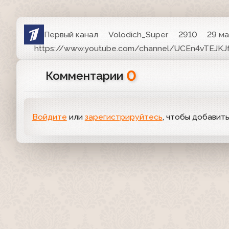
Первый канал
Volodich_Super
2910
29 ма
https://www.youtube.com/channel/UCEn4vTEJK
0
Комментарии
Войдите
или
зарегистрируйтесь
, чтобы добавит