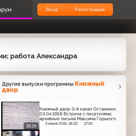
орум
Вход
Регистрация
ми; работа Александра
Книжный
Другие выпуски программы
двор
Книжный двор (1-й канал Останкино,
03.04.1993) Встреча с писателями;
архивные письма Максима Горького.
3 июня 2015, 18:02
2720
38:26