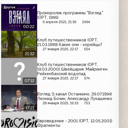
Другое
Проморолик программы "Взгляд"
(ОРТ, 1995)
9 апреля 2021, 21:36
2494
00:22
Клуб путешественников (ОРТ,
21.03.1999) Какие они - корейцы?
27 января 2025, 22:17
554
21:32
Клуб путешественников (ОРТ,
19.03.2000) Швейцария. Майринген.
Рейхенбахский водопад
27 января 2025, 22:17
574
07:12
Взгляд (1 канал Останкино, 29.07.1994)
Леонид Бочин, Александр Лукашенко
28 января 2025, 19:33
753
17:21
Евровидение - 2001 (ОРТ, 12.05.2001)
Фрагменты