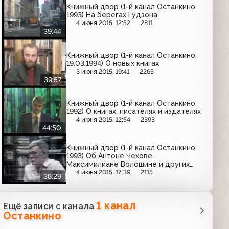
Книжный двор (1-й канал Останкино,
1993) На берегах Гудзона
4 июня 2015, 12:52
2811
39:44
Книжный двор (1-й канал Останкино,
19.03.1994) О новых книгах
3 июня 2015, 19:41
2265
39:57
Книжный двор (1-й канал Останкино,
1992) О книгах, писателях и издателях
4 июня 2015, 12:54
2393
44:50
Книжный двор (1-й канал Останкино,
1993) Об Антоне Чехове,
Максимилиане Волошине и других
писателях, ездивших в Ялту
4 июня 2015, 17:39
2115
38:29
1 канал
Ещё записи с канала
Останкино