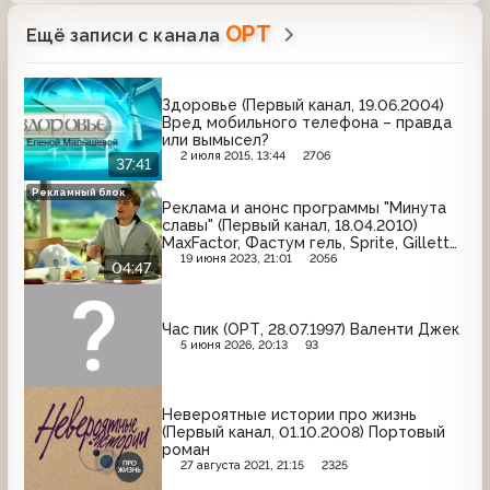
ОРТ
Ещё записи с канала
Здоровье (Первый канал, 19.06.2004)
Вред мобильного телефона – правда
или вымысел?
2 июля 2015, 13:44
2706
37:41
Рекламный блок
Реклама и анонс программы "Минута
славы" (Первый канал, 18.04.2010)
MaxFactor, Фастум гель, Sprite, Gillette,
Здрайверы, Лесной бальзам, Ламизил,
19 июня 2023, 21:01
2056
04:47
Имунеле, Банк Глобэкс, Grazia, Гастал,
Gliss Kur, Kinder
Час пик (ОРТ, 28.07.1997) Валенти Джек
5 июня 2026, 20:13
93
Невероятные истории про жизнь
(Первый канал, 01.10.2008) Портовый
роман
27 августа 2021, 21:15
2325