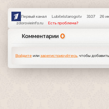
Первый канал
Lubitelstarogotv
3107
26 и
zdorovieinfo.ru
Есть проблема?
0
Комментарии
Войдите
или
зарегистрируйтесь
, чтобы добавит