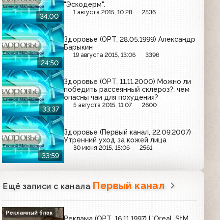
"Эскодерм".
1 августа 2015, 10:28
2536
34:00
Здоровье (ОРТ, 28.05.1999) Александр
Барыкин
19 августа 2015, 13:06
3396
24:50
Здоровье (ОРТ, 11.11.2000) Можно ли
победить рассеянный склероз?; чем
опасны чаи для похудения?
5 августа 2015, 11:07
2600
33:37
Здоровье (Первый канал, 22.09.2007)
Утренний уход за кожей лица
30 июня 2015, 15:06
2561
33:59
Первый канал
Ещё записи с канала
Рекламный блок
Реклама (ОРТ, 16.11.1997) L'Oreal, StM,