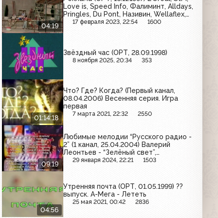
Love is, Speed Info, Фалиминт, Alldays,
Pringles, Du Pont, Називин, Wellaflex,
Legendary Harley-Davidson
17 февраля 2023, 22:54
1600
04:19
Звёздный час (ОРТ, 28.09.1998)
8 ноября 2025, 20:34
353
Что? Где? Когда? (Первый канал,
08.04.2006) Весенняя серия. Игра
первая
7 марта 2021, 22:32
2550
01:14:18
Любимые мелодии “Русского радио -
2” (1 канал, 25.04.2004) Валерий
Леонтьев - “Зелёный свет”,
“Разноцветные ярмарки”
29 января 2024, 22:21
1503
09:19
Утренняя почта (ОРТ, 01.05.1999) ??
выпуск. А-Мега - Лететь
25 мая 2021, 00:42
2836
04:56