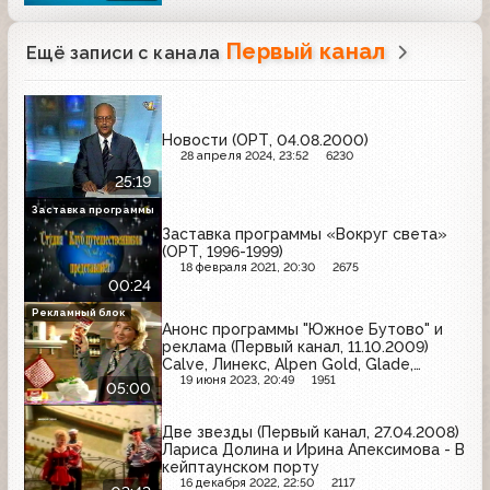
Первый канал
Ещё записи с канала
Новости (ОРТ, 04.08.2000)
28 апреля 2024, 23:52
6230
25:19
Заставка программы
Заставка программы «Вокруг света»
(ОРТ, 1996-1999)
18 февраля 2021, 20:30
2675
00:24
Рекламный блок
Анонс программы "Южное Бутово" и
реклама (Первый канал, 11.10.2009)
Calve, Линекс, Alpen Gold, Glade,
Л'Этуаль, ВТБ24, Агуша, Арбидол,
19 июня 2023, 20:49
1951
05:00
Добрый, Picnic, Garnier, Мистер Мускул,
Campbell's, Эссенциале Форте Н,
Две звезды (Первый канал, 27.04.2008)
KitKat
Лариса Долина и Ирина Апексимова - В
кейптаунском порту
16 декабря 2022, 22:50
2117