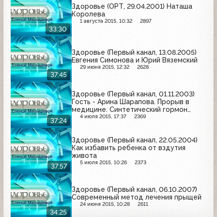
Здоровье (ОРТ, 29.04.2001) Наташа
Королева
1 августа 2015, 10:32
2897
33:30
Здоровье (Первый канал, 13.08.2005)
Евгения Симонова и Юрий Вяземский
29 июня 2015, 12:32
2628
37:45
Здоровье (Первый канал, 01.11.2003)
Гость - Арина Шарапова. Прорыв в
медицине. Синтетический гормон
роста человека.
4 июля 2015, 17:37
2369
37:24
Здоровье (Первый канал, 22.05.2004)
Как избавить ребенка от вздутия
живота
5 июля 2015, 10:26
2373
37:57
Здоровье (Первый канал, 06.10.2007)
Современный метод лечения прыщей
24 июня 2015, 10:28
2611
34:25