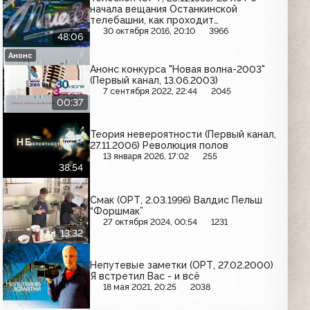
начала вещания Останкинской
телебашни, как проходит
предвыборная компания на
30 октября 2016, 20:10
3966
48:06
телевидении, портрет Владимира
Познера
Анонс
Анонс конкурса "Новая волна-2003"
(Первый канал, 13.06.2003)
7 сентября 2022, 22:44
2045
00:37
Теория невероятности (Первый канал,
27.11.2006) Революция полов
13 января 2026, 17:02
255
38:54
Смак (ОРТ, 2.03.1996) Валдис Пельш
“Форшмак”
27 октября 2024, 00:54
1231
13:32
Непутевые заметки (ОРТ, 27.02.2000)
Я встретил Вас - и всё
18 мая 2021, 20:25
2038