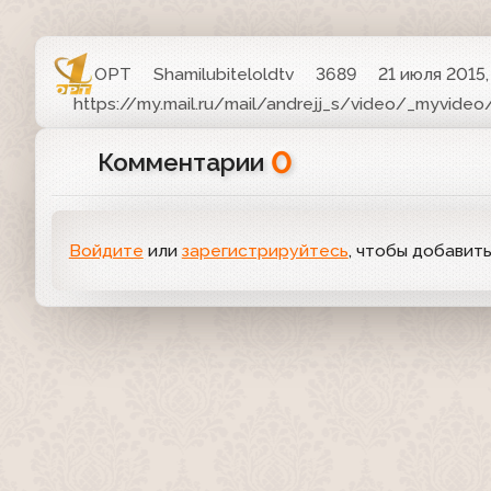
ОРТ
Shamilubiteloldtv
3689
21 июля 2015,
https://my.mail.ru/mail/andrejj_s/video/_myvideo
0
Комментарии
Войдите
или
зарегистрируйтесь
, чтобы добавит