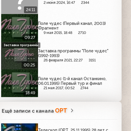
2 июня 2024, 16:47
2344
24:11
Поле чудес (Первый канал, 2003)
Фрагмент
9 мая 2015, 18:48
2710
09:27
Заставка программы
Заставка программы "Поле чудес"
(1992-1993)
26 февраля 2021, 22:27
3151
00:25
Поле чудес (1-й канал Останкино,
06.01.1995) Первый тур и финал
21 мая 2017, 00:52
2744
18:49
ОРТ
Ещё записи с канала
Телескоп (ОРТ, 25.11.1995) 28 лет с