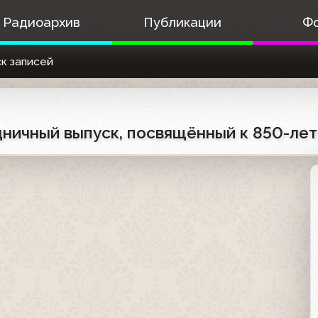
Радиоархив
Публикации
Ф
к записей
здничный выпуск, посвящённый к 850-л