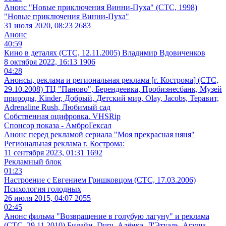
Анонс "Новые приключения Винни-Пуха" (СТС, 1998)
"Новые приключения Винни-Пуха"
31 июля 2020, 08:23
2683
Анонс
40:59
Кино в деталях (СТС, 12.11.2005) Владимир Вдовиченков
8 октября 2022, 16:13
1906
04:28
Анонсы, реклама и региональная реклама [г. Кострома] (СТС,
29.10.2008) ТЦ "Паново", Берендеевка, Пробизнесбанк, Музей
природы, Kinder, Добрый, Детский мир, Olay, Jacobs, Теравит,
Adrenaline Rush, Любимый сад
Собственная оцифровка. VHSRip
Спонсор показа - АмброГексал
Анонс перед рекламой сериала "Моя прекрасная няня"
Региональная реклама г. Кострома:
11 сентября 2023, 01:31
1692
Рекламный блок
01:23
Настроение с Евгением Гришковцом (СТС, 17.03.2006)
Психология голодных
26 июля 2015, 04:07
2055
02:45
Анонс фильма "Возвращение в голубую лагуну" и реклама
(СТС, 29.11.2010) Билайн, Duru, Алёнка, Л'Этуаль, Агуша,