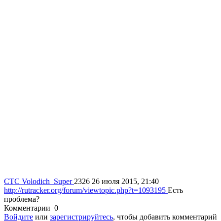
СТС
Volodich_Super
2326
26 июля 2015, 21:40
http://rutracker.org/forum/viewtopic.php?t=1093195
Есть
проблема?
Комментарии
0
Войдите
или
зарегистрируйтесь
, чтобы добавить комментарий