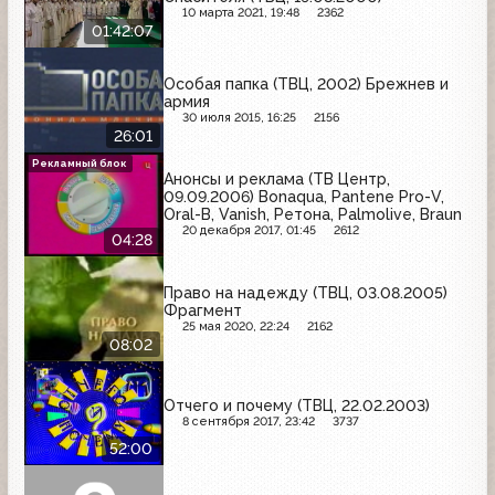
10 марта 2021, 19:48
2362
01:42:07
Особая папка (ТВЦ, 2002) Брежнев и
армия
30 июля 2015, 16:25
2156
26:01
Рекламный блок
Анонсы и реклама (ТВ Центр,
09.09.2006) Bonaqua, Pantene Pro-V,
Oral-B, Vanish, Ретона, Palmolive, Braun
20 декабря 2017, 01:45
2612
04:28
Право на надежду (ТВЦ, 03.08.2005)
Фрагмент
25 мая 2020, 22:24
2162
08:02
Отчего и почему (ТВЦ, 22.02.2003)
8 сентября 2017, 23:42
3737
52:00