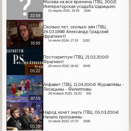
Москва на все времена (ТВЦ, 2002)
Императорская усадьба Царицыно
10 марта 2021, 19:33
2184
22:58
Сколько лет, сколько зим (ТВЦ,
24.03.1998) Александр Градский
(фрагмент)
14 июля 2024, 17:33
1220
16:55
Постскриптум (ТВЦ, 21.02.2000)
Фрагмент
26 июля 2019, 18:40
3045
01:22
Алфавит (ТВЦ, 11.04.2004) Журавлёвы -
Лисицыны - Филипповы
28 января 2025, 19:20
631
37:59
Народ хочет знать (ТВЦ, 05.03.2004)
Начало программы
14 июля 2023, 07:27
1599
01:10