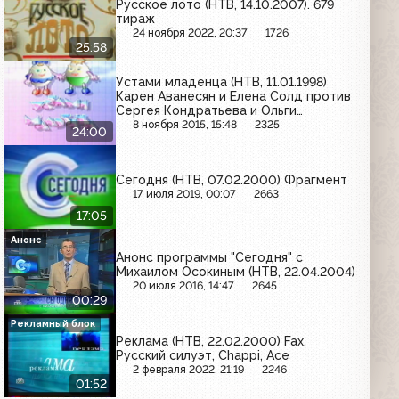
Русское лото (НТВ, 14.10.2007). 679
тираж
24 ноября 2022, 20:37
1726
25:58
Устами младенца (НТВ, 11.01.1998)
Карен Аванесян и Елена Солд против
Сергея Кондратьева и Ольги
Ходочински
8 ноября 2015, 15:48
2325
24:00
Сегодня (НТВ, 07.02.2000) Фрагмент
17 июля 2019, 00:07
2663
17:05
Анонс
Анонс программы "Сегодня" с
Михаилом Осокиным (НТВ, 22.04.2004)
20 июля 2016, 14:47
2645
00:29
Рекламный блок
Реклама (НТВ, 22.02.2000) Fax,
Русский силуэт, Chappi, Ace
2 февраля 2022, 21:19
2246
01:52