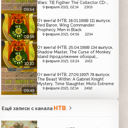
Wars: TIE Figther The Collector CD-
ROM, Star Wars: Rebel Assault 2
9 февраля 2021, 02:14
2303
09:54
От винта! (НТВ, 18.01.1998) 111 выпуск.
Red Baron, Wing Commander:
Prophecy, Men in Black
8 февраля 2021, 04:56
2234
09:58
От винта! (НТВ, 25.04.1998) 134 выпуск.
Shadow Master, The Curse of Monkey
Island (продолжение обзора),
Ultim@te Race PRO
8 февраля 2021, 03:24
2413
10:10
От винта! (НТВ, 27.09.1997) 78 выпуск.
The Beast Within: A Gabriel Knight
Mystery, Time Slaughter, Moto Extreme
9 февраля 2021, 02:14
2492
09:49
НТВ
Ещё записи с канала