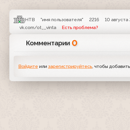
НТВ
"имя пользователя"
2216
10 августа 
vk.com/ot__vinta
Есть проблема?
0
Комментарии
Войдите
или
зарегистрируйтесь
, чтобы добавит