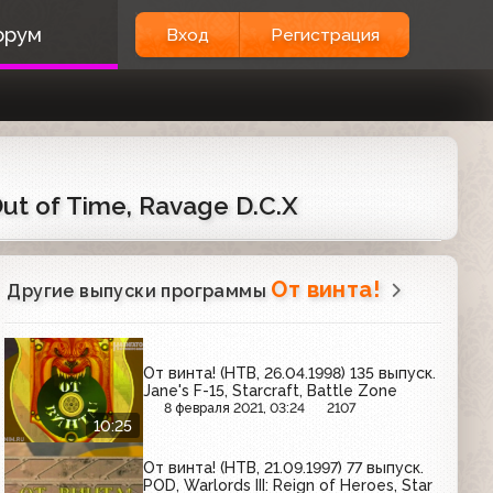
орум
Вход
Регистрация
Out of Time, Ravage D.C.X
От винта!
Другие выпуски программы
От винта! (НТВ, 26.04.1998) 135 выпуск.
Jane's F-15, Starcraft, Battle Zone
8 февраля 2021, 03:24
2107
10:25
От винта! (НТВ, 21.09.1997) 77 выпуск.
POD, Warlords III: Reign of Heroes, Star