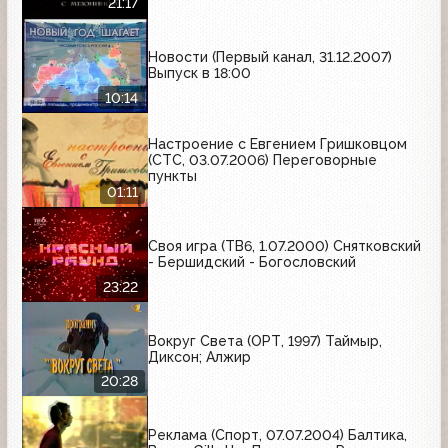
21:17
Новости (Первый канал, 31.12.2007)
Выпуск в 18:00
10:14
Настроение с Евгением Гришковцом
(СТС, 03.07.2006) Переговорные
пункты
01:11
Своя игра (ТВ6, 1.07.2000) Снятковский
- Бершидский - Богословский
23:22
Вокруг Света (ОРТ, 1997) Таймыр,
Диксон; Алжир
20:28
Реклама (Спорт, 07.07.2004) Балтика,