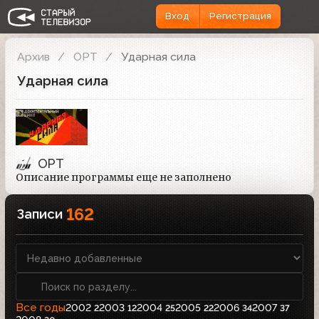
Вход
Регистрация
Архив
ОРТ
Ударная сила
Ударная сила
ОРТ
Описание программы еще не заполнено
162
Записи
Все годы
2002
2003
2004
2005
2006
2007
2
12
25
22
34
37