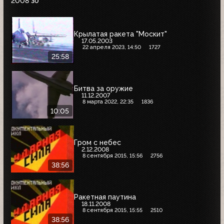
2008
30
Крылатая ракета "Москит"
17.05.2003
22 апреля 2023, 14:50
1727
25:58
Битва за оружие
11.12.2007
8 марта 2022, 22:35
1836
10:05
Гром с небес
2.12.2008
8 сентября 2015, 15:56
2756
38:56
Ракетная паутина
18.11.2008
8 сентября 2015, 15:55
2510
38:56