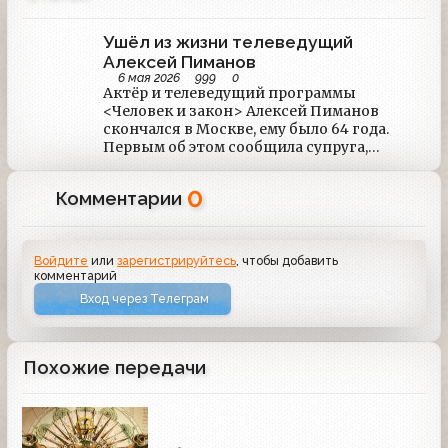
Ушёл из жизни телеведущий
Алексей Пиманов
6 мая 2026
999
0
Актёр и телеведущий программы
<Человек и закон> Алексей Пиманов
скончался в Москве, ему было 64 года.
Первым об этом сообщила супруга,
актриса Ольга Погодина. Причина смерти:
Острый инфаркт миокарда.
0
Комментарии
Войдите
или
зарегистрируйтесь
, чтобы добавить
комментарий
Вход через Телеграм
Похожие передачи