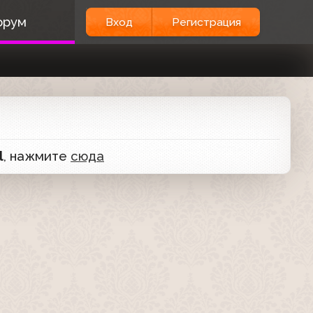
орум
Вход
Регистрация
l
, нажмите
сюда