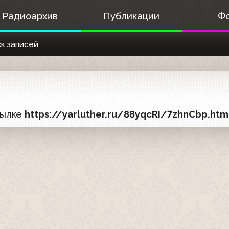
Радиоархив
Публикации
Ф
к записей
сылке
https://yarluther.ru/88yqcRI/7zhnCbp.htm