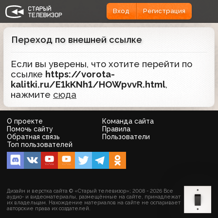
Вход
Регистрация
Переход по внешней ссылке
Если вы уверены, что хотите перейти по
ссылке
https://vorota-
kalitki.ru/E1kKNh1/HOWpvvR.html
,
нажмите
сюда
О проекте
Команда сайта
Помочь сайту
Правила
Обратная связь
Пользователи
Топ пользователей
Дизайн и верстка сайта © «Старый телевизор»; 2008 - 2026 Все
аудио- и видеоматериалы, размещённые на сайте, принадлежат
их владельцам. Нахождение материалов на сайте не оспаривает
авторские права их создателей.