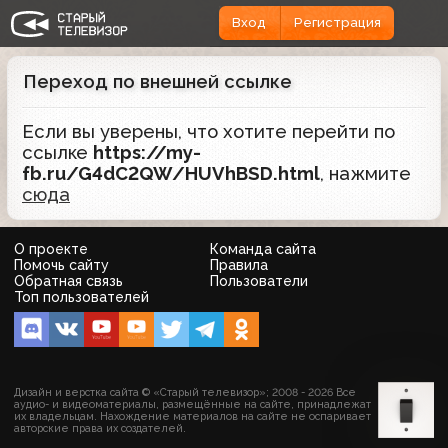
Вход
Регистрация
Переход по внешней ссылке
Если вы уверены, что хотите перейти по
ссылке
https://my-
fb.ru/G4dC2QW/HUVhBSD.html
, нажмите
сюда
О проекте
Команда сайта
Помочь сайту
Правила
Обратная связь
Пользователи
Топ пользователей
Дизайн и верстка сайта © «Старый телевизор»; 2008 - 2026 Все
аудио- и видеоматериалы, размещённые на сайте, принадлежат
их владельцам. Нахождение материалов на сайте не оспаривает
авторские права их создателей.