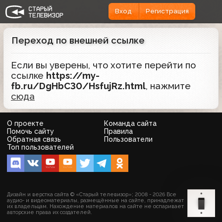
Вход
Регистрация
Переход по внешней ссылке
Если вы уверены, что хотите перейти по
ссылке
https://my-
fb.ru/DgHbC30/HsfujRz.html
, нажмите
сюда
О проекте
Команда сайта
Помочь сайту
Правила
Обратная связь
Пользователи
Топ пользователей
Дизайн и верстка сайта © «Старый телевизор»; 2008 - 2026 Все
аудио- и видеоматериалы, размещённые на сайте, принадлежат
их владельцам. Нахождение материалов на сайте не оспаривает
авторские права их создателей.