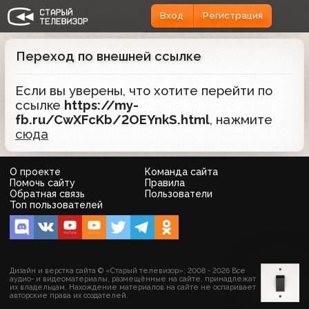
Вход
Регистрация
Переход по внешней ссылке
Если вы уверены, что хотите перейти по
ссылке
https://my-
fb.ru/CwXFcKb/2OEYnkS.html
, нажмите
сюда
О проекте
Команда сайта
Помочь сайту
Правила
Обратная связь
Пользователи
Топ пользователей
Дизайн и верстка сайта © «Старый телевизор»; 2008 - 2026 Все
аудио- и видеоматериалы, размещённые на сайте, принадлежат
их владельцам. Нахождение материалов на сайте не оспаривает
авторские права их создателей.