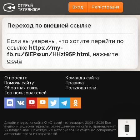
Вход
Регистрация
Переход по внешней ссылке
Если вы уверены, что хотите перейти по
ссылке
https://my-
fb.ru/6IEPwun/HHzI95P.html
, нажмите
сюда
О проекте
Команда сайта
Помочь сайту
Правила
Обратная связь
Пользователи
Топ пользователей
Дизайн и верстка сайта © «Старый телевизор»; 2008 - 2026 Все
аудио- и видеоматериалы, размещённые на сайте, принадлежат
их владельцам. Нахождение материалов на сайте не оспаривает
авторские права их создателей.