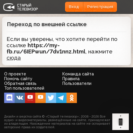
Вход
Регистрация
Переход по внешней ссылке
Если вы уверены, что хотите перейти по
ссылке
https://my-
fb.ru/6IEPwun/7dv1nnz.html
, нажмите
сюда
О проекте
Команда сайта
Помочь сайту
Правила
Обратная связь
Пользователи
Топ пользователей
Дизайн и верстка сайта © «Старый телевизор»; 2008 - 2026 Все
аудио- и видеоматериалы, размещённые на сайте, принадлежат
их владельцам. Нахождение материалов на сайте не оспаривает
авторские права их создателей.