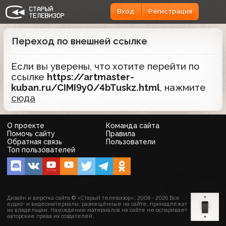
Вход
Регистрация
Переход по внешней ссылке
Если вы уверены, что хотите перейти по
ссылке
https://artmaster-
kuban.ru/CIMI9y0/4bTuskz.html
, нажмите
сюда
О проекте
Команда сайта
Помочь сайту
Правила
Обратная связь
Пользователи
Топ пользователей
Дизайн и верстка сайта © «Старый телевизор»; 2008 - 2026 Все
аудио- и видеоматериалы, размещённые на сайте, принадлежат
их владельцам. Нахождение материалов на сайте не оспаривает
авторские права их создателей.