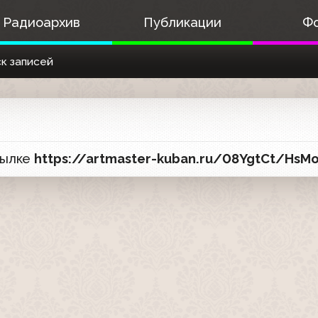
Радиоархив
Публикации
Ф
к записей
сылке
https://artmaster-kuban.ru/08YgtCt/HsMo