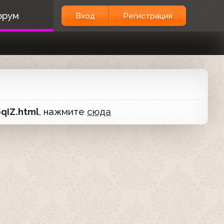
орум
Вход
Регистрация
qIZ.html
, нажмите
сюда